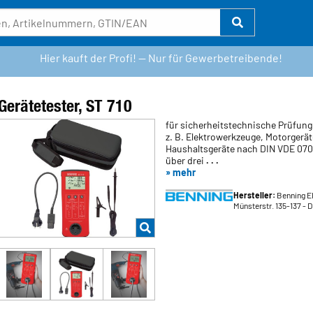
Hier kauft der Profi! — Nur für Gewerbetreibende!
Gerätetester, ST 710
für sicherheitstechnische Prüfung
z. B. Elektrowerkzeuge, Motorgerä
Haushaltsgeräte nach DIN VDE 070
über drei
. . .
» mehr
Hersteller:
Benning E
Münsterstr. 135-137
- 