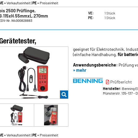
VE
= Verkaufseinheit |
PE
= Preiseinheit
bis 2500 Prüflinge,
VE:
1 Stück
B.115xH.55mmxL.270mm
PE:
1 Stück
EDV-Nr. N4000828883
Gerätetester,
geeignet für Elektrotechnik, Indu
(einfache Handhabung,
für batter
Anwendungsbereiche:
Prüfung v
» mehr
Prüfbericht
Hersteller:
Benning E
Münsterstr. 135-137
- 
VE
= Verkaufseinheit |
PE
= Preiseinheit