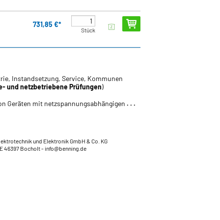
731,85 €*
Stück
strie, Instandsetzung, Service, Kommunen
ie- und netzbetriebene Prüfungen
)
on Geräten mit netzspannungsabhängigen
. . .
lektrotechnik und Elektronik GmbH & Co. KG
DE 46397 Bocholt
- info@benning.de