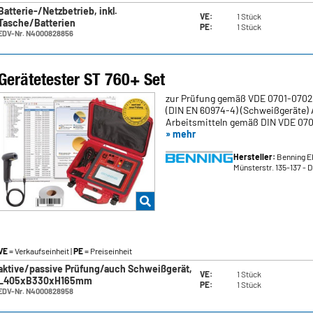
Batterie-/Netzbetrieb, inkl.
VE:
1 Stück
Tasche/Batterien
PE:
1 Stück
EDV-Nr. N4000828856
Gerätetester ST 760+ Set
zur Prüfung gemäß VDE 0701-0702,
(DIN EN 60974-4) (Schweißgeräte) 
Arbeitsmitteln gemäß DIN VDE 0701
» mehr
Hersteller:
Benning E
Münsterstr. 135-137
- 
VE
= Verkaufseinheit |
PE
= Preiseinheit
aktive/passive Prüfung/auch Schweißgerät,
VE:
1 Stück
L405xB330xH165mm
PE:
1 Stück
EDV-Nr. N4000828958