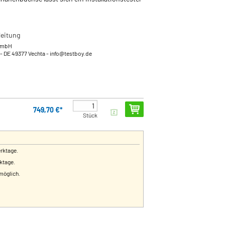
eitung
GmbH
- DE 49377 Vechta
- info@testboy.de
749,70 €*
Stück
erktage.
rktage.
 möglich.