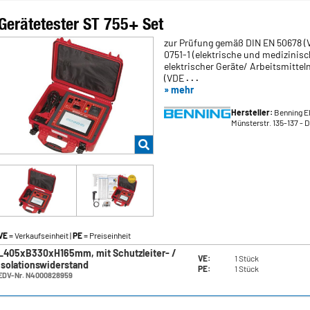
Gerätetester ST 755+ Set
zur Prüfung gemäß DIN EN 50678 (
0751-1 (elektrische und medizinis
elektrischer Geräte/ Arbeitsmitte
(VDE
. . .
» mehr
Hersteller:
Benning E
Münsterstr. 135-137
- 
VE
= Verkaufseinheit |
PE
= Preiseinheit
L405xB330xH165mm, mit Schutzleiter- /
VE:
1 Stück
Isolationswiderstand
PE:
1 Stück
EDV-Nr. N4000828959