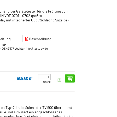
hängiger Gerätetester für die Prüfung von
DIN VDE 0701 - 0702 großes
ay mit integrierter Gut-/Schlecht Anzeige ·
eitung
Beschreibung
GmbH
- DE 49377 Vechta
- info@testboy.de
969,85 €*
Stück
ten Typ-2 Ladesäulen · der TV 900 übernimmt
ule und simuliert ein angeschlossenes
nanenbuchse lässt sich ein Installationstester