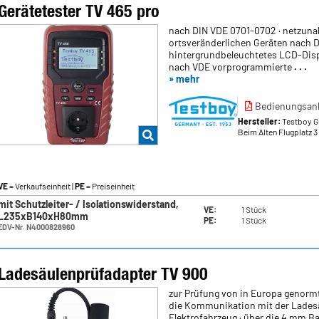
Gerätetester TV 465 pro
nach DIN VDE 0701-0702 · netzunab
ortsveränderlichen Geräten nach 
hintergrundbeleuchtetes LCD-Displ
nach VDE vorprogrammierte
. . .
» mehr
Bedienungsanl
Hersteller:
Testboy 
Beim Alten Flugplatz 3
VE
= Verkaufseinheit |
PE
= Preiseinheit
mit Schutzleiter- / Isolationswiderstand,
VE:
1 Stück
L235xB140xH80mm
PE:
1 Stück
EDV-Nr. N4000828960
Ladesäulenprüfadapter TV 900
zur Prüfung von in Europa genorm
die Kommunikation mit der Ladesä
Elektrofahrzeug · über die 4 mm Ba