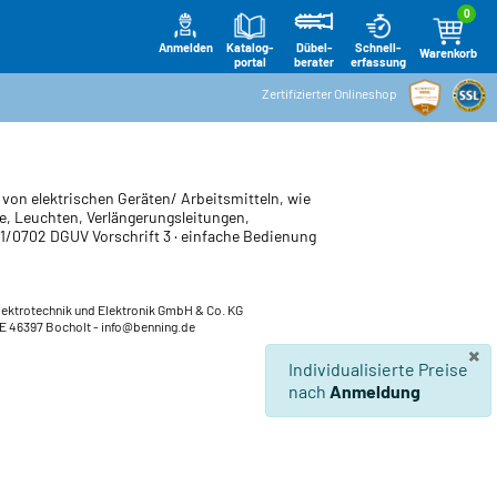
0
Anmelden
Katalog-
Schnell-
Dübel-
Warenkorb
portal
erfassung
berater
Zertifizierter Onlineshop
 von elektrischen Geräten/ Arbeitsmitteln, wie
te, Leuchten, Verlängerungsleitungen,
1/0702 DGUV Vorschrift 3 · einfache Bedienung
lektrotechnik und Elektronik GmbH & Co. KG
DE 46397 Bocholt
- info@benning.de
×
Individualisierte Preise
nach
Anmeldung