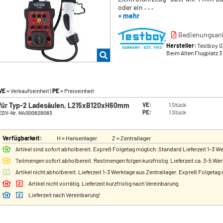
oder ein
. . .
» mehr
Bedienungsanl
Hersteller:
Testboy 
Beim Alten Flugplatz 3
VE
= Verkaufseinheit |
PE
= Preiseinheit
für Typ-2 Ladesäulen, L215xB120xH60mm
VE:
1 Stück
PE:
1 Stück
EDV-Nr. N4000828083
Verfügbarkeit:
H = Hansenlager
Z = Zentrallager
Artikel sind sofort abholbereit. Expreß Folgetag möglich. Standard Lieferzeit 1-3 W
Teilmengen sofort abholbereit. Restmengen folgen kurzfristig. Lieferzeit ca. 3-5 We
Artikel nicht abholbereit. Lieferzeit 1-3 Werktage aus Zentrallager. Expreß Folgetag
Artikel nicht vorrätig. Lieferzeit kurzfristig nach Vereinbarung.
Lieferzeit nach Vereinbarung!