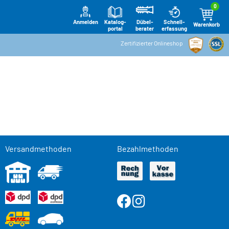
0
Anmelden
Katalog-
Schnell-
Dübel-
Warenkorb
portal
erfassung
berater
Zertifizierter Onlineshop
Versandmethoden
Bezahlmethoden