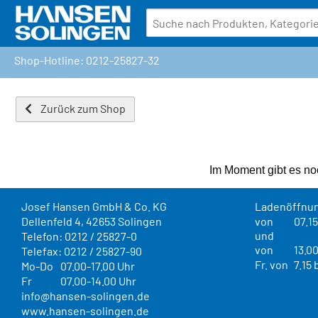
Shop-Hotline: 0212-25827-32
Zurück zum Shop
Im Moment gibt es noc
Josef Hansen GmbH & Co. KG
Ladenöffnun
Dellenfeld 4, 42653 Solingen
von
07.1
und
Telefon: 0212 / 25827-0
von
13.00
Telefax: 0212 / 25827-90
Fr. von
7.15 
Mo-Do
07.00-17.00 Uhr
Fr
07.00-14.00 Uhr
info@hansen-solingen.de
www.hansen-solingen.de