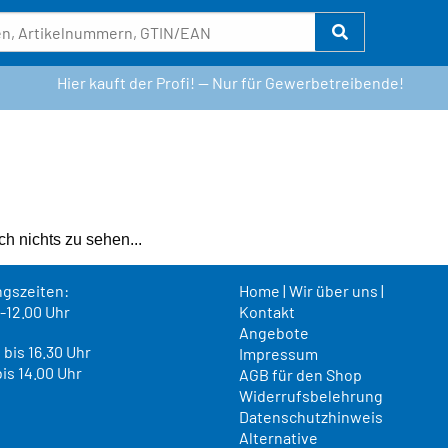
Hier kauft der Profi! — Nur für Gewerbetreibende!
h nichts zu sehen...
gszeiten:
Home
|
Wir über uns
|
5-12.00 Uhr
Kontakt
Angebote
 bis 16.30 Uhr
Impressum
bis 14.00 Uhr
AGB für den Shop
Widerrufsbelehrung
Datenschutzhinweis
Alternative