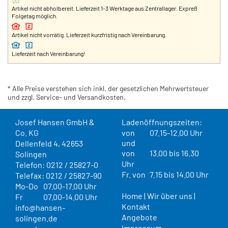
Artikel nicht abholbereit. Lieferzeit 1-3 Werktage aus Zentrallager. Expreß
Folgetag möglich.
Artikel nicht vorrätig. Lieferzeit kurzfristig nach Vereinbarung.
Lieferzeit nach Vereinbarung!
* Alle Preise verstehen sich inkl. der gesetzlichen Mehrwertsteuer
und zzgl. Service- und Versandkosten.
Josef Hansen GmbH &
Ladenöffnungszeiten:
Co. KG
von
07.15-12.00 Uhr
und
Dellenfeld 4, 42653
von
13.00 bis 16.30
Solingen
Uhr
Telefon: 0212 / 25827-0
Fr. von
7.15 bis 14.00 Uhr
Telefax: 0212 / 25827-90
Mo-Do
07.00-17.00 Uhr
Home
|
Wir über uns
|
Fr
07.00-14.00 Uhr
Kontakt
info@hansen-
Angebote
solingen.de
Impressum