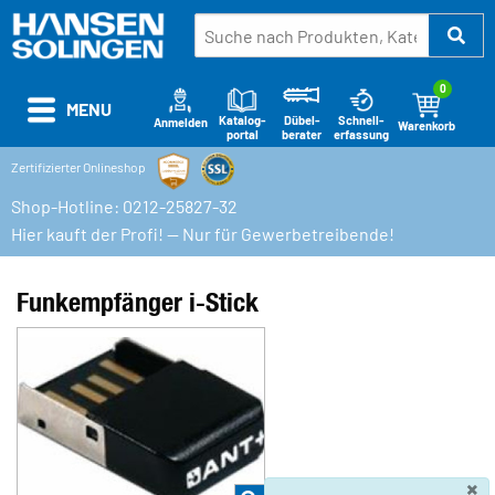
0
MENU
Katalog-
Schnell-
Dübel-
Anmelden
Warenkorb
portal
erfassung
berater
Zertifizierter Onlineshop
Shop-Hotline: 0212-25827-32
Hier kauft der Profi! — Nur für Gewerbetreibende!
Funkempfänger i-Stick
×