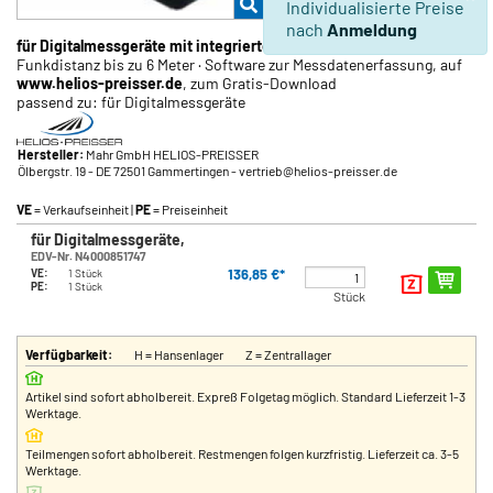
Individualisierte Preise
nach
Anmeldung
für Digitalmessgeräte mit integrierter Funk-Schnittstelle
·
Funkdistanz bis zu 6 Meter · Software zur Messdatenerfassung, auf
www.helios-preisser.de
, zum Gratis-Download
passend zu: für Digitalmessgeräte
Hersteller:
Mahr GmbH HELIOS-PREISSER
Ölbergstr. 19
- DE 72501 Gammertingen
- vertrieb@helios-preisser.de
VE
= Verkaufseinheit |
PE
= Preiseinheit
für Digitalmessgeräte,
EDV-Nr. N4000851747
136,85 €*
VE:
1 Stück
PE:
1 Stück
Stück
Verfügbarkeit:
H = Hansenlager
Z = Zentrallager
Artikel sind sofort abholbereit. Expreß Folgetag möglich. Standard Lieferzeit 1-3
Werktage.
Teilmengen sofort abholbereit. Restmengen folgen kurzfristig. Lieferzeit ca. 3-5
Werktage.