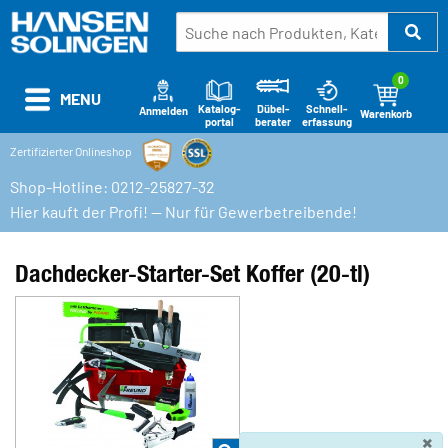
0
MENU
Katalog-
Schnell-
Dübel-
Anmelden
Warenkorb
portal
erfassung
berater
Zertifizierter Onlineshop
Shop-Hotline: 0212-25827-32
Hier kauft der Profi! — Nur für Gewerbetreibende!
Dachdecker-Starter-Set Koffer (20-tl)
×