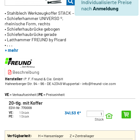
Individualisierte Preise
nach
Anmeldung
• Stahlblech Werkzeugkoffer STACK – ON R – 420
• Schieferhammer UNIVERSO ®,
rheinische Form, rechts
• Schieferhaubrücke gebogen
• Schieferhaubrücke gerade
• Latthammer FREUND by Picard
•
. . .
» mehr
Beschreibung
Hersteller:
P. F. Freund & Cie. GmbH
Hahnerberger Str. 94 - 96
- DE 42349 Wuppertal
- info@freund-cie.com
VE
= Verkaufseinheit |
PE
= Preiseinheit
20-tlg. mit Koffer
EDV-Nr. 770009
341,53 €*
VE:
1 Stück
PE:
1 Stück
Stück
Verfügbarkeit:
H = Hansenlager
Z = Zentrallager