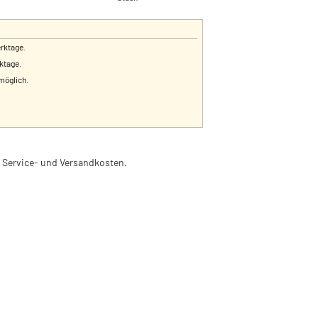
erktage.
rktage.
 möglich.
l. Service- und Versandkosten.