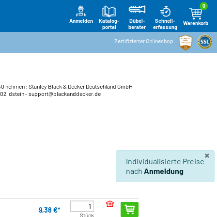
0
Anmelden
Katalog-
Schnell-
Dübel-
Warenkorb
portal
erfassung
berater
Zertifizierter Onlineshop
640 nehmen : Stanley Black & Decker Deutschland GmbH
02 Idstein
- support@blackanddecker.de
×
Individualisierte Preise
nach
Anmeldung
9,38 €*
Stück