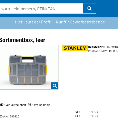
Hier kauft der Profi! — Nur für Gewerbetreibende!
Sortimentbox, leer
Hersteller:
Bitte 711
Postfach 1202
- DE 655
VE
= Verkaufseinheit |
PE
= Preiseinheit
VE:
1 Stück
PE:
1 Stück
EDV-Nr. 390920