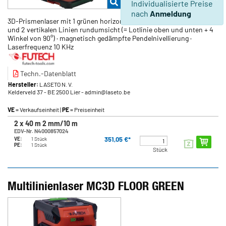
Individualisierte Preise
nach
Anmeldung
3D-Prismenlaser mit 1 grünen horizontalen Linie 360° rundumsicht
und 2 vertikalen Linien rundumsicht (= Lotlinie oben und unten + 4
Winkel von 90°) · magnetisch gedämpfte Pendelnivellierung ·
Laserfrequenz 10 KHz
Techn.-Datenblatt
Hersteller:
LASETO N. V.
Kelderveld 37
- BE 2500 Lier
- admin@laseto.be
VE
= Verkaufseinheit |
PE
= Preiseinheit
2 x 40 m 2 mm/10 m
EDV-Nr. N4000857024
351,05 €*
VE:
1 Stück
PE:
1 Stück
Stück
Multilinienlaser MC3D FLOOR GREEN