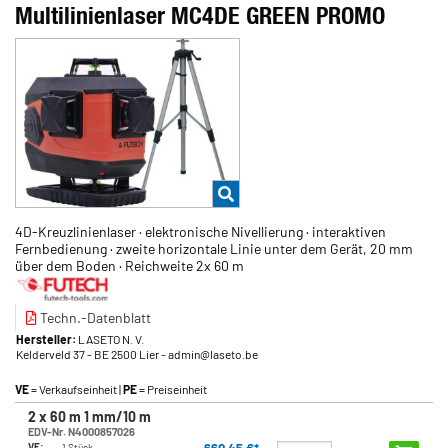
Multilinienlaser MC4DE GREEN PROMO
4D-Kreuzlinienlaser · elektronische Nivellierung · interaktiven
Fernbedienung · zweite horizontale Linie unter dem Gerät, 20 mm
über dem Boden · Reichweite 2x 60 m
Techn.-Datenblatt
Hersteller:
LASETO N. V.
Kelderveld 37
- BE 2500 Lier
- admin@laseto.be
VE
= Verkaufseinheit |
PE
= Preiseinheit
2 x 60 m 1 mm/10 m
EDV-Nr. N4000857026
VE:
1 Stück