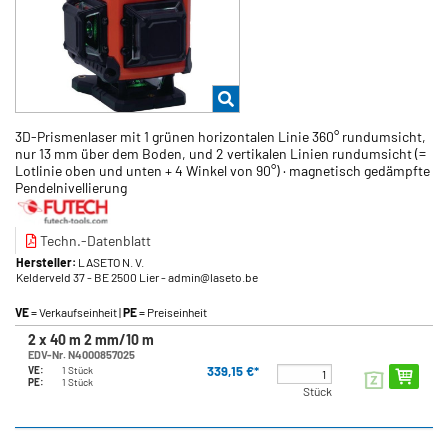
3D-Prismenlaser mit 1 grünen horizontalen Linie 360° rundumsicht,
nur 13 mm über dem Boden, und 2 vertikalen Linien rundumsicht (=
Lotlinie oben und unten + 4 Winkel von 90°) · magnetisch gedämpfte
Pendelnivellierung
Techn.-Datenblatt
Hersteller:
LASETO N. V.
Kelderveld 37
- BE 2500 Lier
- admin@laseto.be
VE
= Verkaufseinheit |
PE
= Preiseinheit
2 x 40 m 2 mm/10 m
EDV-Nr. N4000857025
339,15 €*
VE:
1 Stück
PE:
1 Stück
Stück