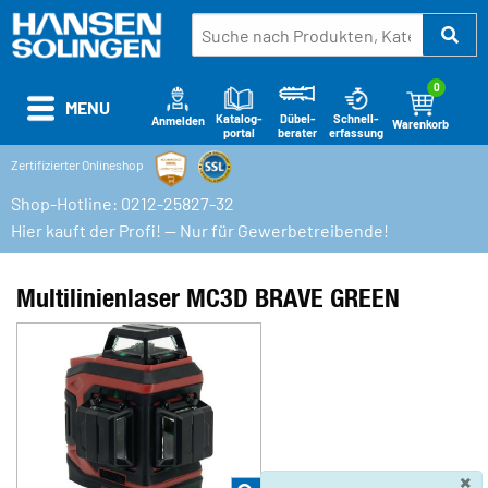
0
MENU
Katalog-
Schnell-
Dübel-
Anmelden
Warenkorb
portal
erfassung
berater
Zertifizierter Onlineshop
Shop-Hotline: 0212-25827-32
Hier kauft der Profi! — Nur für Gewerbetreibende!
Multilinienlaser MC3D BRAVE GREEN
×