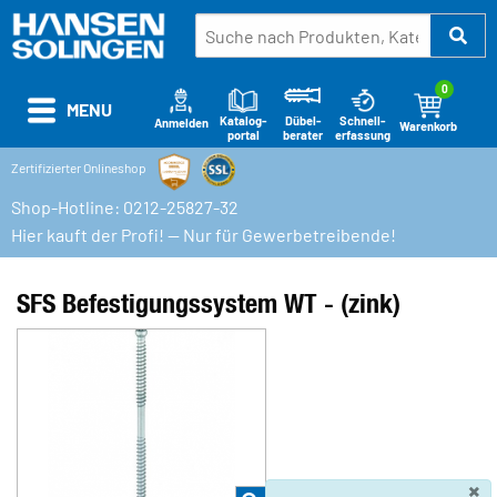
0
MENU
Katalog-
Schnell-
Dübel-
Anmelden
Warenkorb
portal
erfassung
berater
Zertifizierter Onlineshop
Shop-Hotline: 0212-25827-32
Hier kauft der Profi! — Nur für Gewerbetreibende!
SFS Befestigungssystem WT - (zink)
×