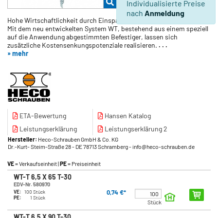
Individualisierte Preise
nach
Anmeldung
Hohe Wirtschaftlichkeit durch Einsparung von Arbeitsgängen.
Mit dem neu entwickelten System WT, bestehend aus einem speziell
auf die Anwendung abgestimmten Befestiger, lassen sich
zusätzliche Kostensenkungspotenziale realisieren.
. . .
» mehr
ETA-Bewertung
Hansen Katalog
Leistungserklärung
Leistungserklärung 2
Hersteller:
Heco-Schrauben GmbH & Co. KG
Dr.-Kurt- Steim-Straße 28
- DE 78713 Schramberg
- info@heco-schrauben.de
VE
= Verkaufseinheit |
PE
= Preiseinheit
WT-T 6,5 X 65 T-30
EDV-Nr. 580970
0,74 €*
VE:
100 Stück
PE:
1 Stück
Stück
WT-T 6,5 X 90 T-30