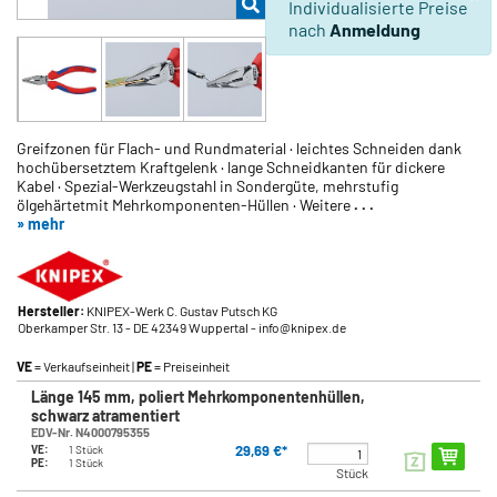
Individualisierte Preise
nach
Anmeldung
Greifzonen für Flach- und Rundmaterial · leichtes Schneiden dank
hochübersetztem Kraftgelenk · lange Schneidkanten für dickere
Kabel · Spezial-Werkzeugstahl in Sondergüte, mehrstufig
ölgehärtetmit Mehrkomponenten-Hüllen · Weitere
. . .
» mehr
Hersteller:
KNIPEX-Werk C. Gustav Putsch KG
Oberkamper Str. 13
- DE 42349 Wuppertal
- info@knipex.de
VE
= Verkaufseinheit |
PE
= Preiseinheit
Länge 145 mm, poliert Mehrkomponentenhüllen,
schwarz atramentiert
EDV-Nr. N4000795355
29,69 €*
VE:
1 Stück
PE:
1 Stück
Stück