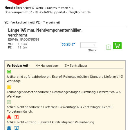
Hersteller:
KNIPEX-Werk C. Gustav Putsch KG
Oberkamper Str. 13
- DE 42349 Wuppertal
- info@knipex.de
VE
= Verkaufseinheit |
PE
= Preiseinheit
Länge 145 mm, Mehrkomponentenhüllen,
verchromt
EDV-Nr. N4000795359
33,26 €*
VE:
1 Stück
PE:
1 Stück
Stück
Verfügbarkeit:
H = Hansenlager
Z = Zentrallager
Artikel sind sofort abholbereit. Expreß Folgetag möglich. Standard Lieferzeit 1-3
Werktage.
Teilmengen sofort abholbereit. Restmengen folgen kurzfristig. Lieferzeit ca. 3-5
Werktage.
Artikel nicht abholbereit. Lieferzeit 1-3 Werktage aus Zentrallager. Expreß
Folgetag möglich.
Artikel nicht vorrätig. Lieferzeit kurzfristig nach Vereinbarung.