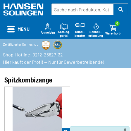
0
MENU
Katalog-
Schnell-
Dübel-
Anmelden
Warenkorb
portal
erfassung
berater
Zertifizierter Onlineshop
Shop-Hotline: 0212-25827-32
Hier kauft der Profi! — Nur für Gewerbetreibende!
Spitzkombizange
×