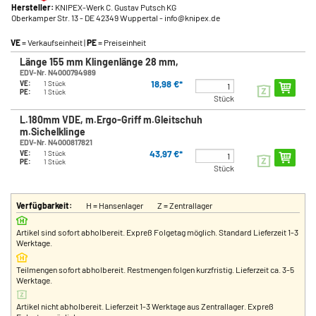
Hersteller:
KNIPEX-Werk C. Gustav Putsch KG
Oberkamper Str. 13
- DE 42349 Wuppertal
- info@knipex.de
VE
= Verkaufseinheit |
PE
= Preiseinheit
Länge 155 mm Klingenlänge 28 mm,
EDV-Nr. N4000794989
18,98 €*
VE:
1 Stück
PE:
1 Stück
Stück
L.180mm VDE, m.Ergo-Griff m.Gleitschuh
m.Sichelklinge
EDV-Nr. N4000817821
43,97 €*
VE:
1 Stück
PE:
1 Stück
Stück
Verfügbarkeit:
H = Hansenlager
Z = Zentrallager
Artikel sind sofort abholbereit. Expreß Folgetag möglich. Standard Lieferzeit 1-3
Werktage.
Teilmengen sofort abholbereit. Restmengen folgen kurzfristig. Lieferzeit ca. 3-5
Werktage.
Artikel nicht abholbereit. Lieferzeit 1-3 Werktage aus Zentrallager. Expreß