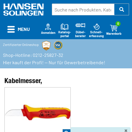
0
MENU
Katalog-
Schnell-
Dübel-
Anmelden
Warenkorb
portal
erfassung
berater
Zertifizierter Onlineshop
Shop-Hotline: 0212-25827-32
Hier kauft der Profi! — Nur für Gewerbetreibende!
Kabelmesser,
×