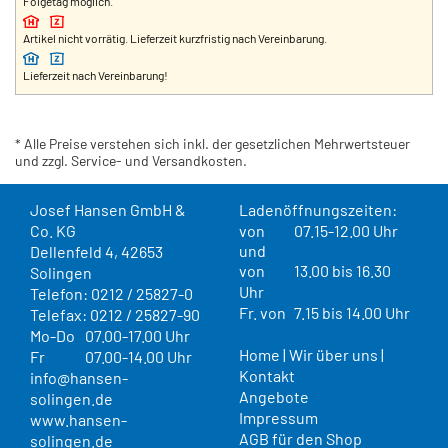
Folgetag möglich.
Artikel nicht vorrätig. Lieferzeit kurzfristig nach Vereinbarung.
Lieferzeit nach Vereinbarung!
* Alle Preise verstehen sich inkl. der gesetzlichen Mehrwertsteuer
und zzgl. Service- und Versandkosten.
Josef Hansen GmbH &
Ladenöffnungszeiten:
Co. KG
von
07.15-12.00 Uhr
und
Dellenfeld 4, 42653
von
13.00 bis 16.30
Solingen
Uhr
Telefon: 0212 / 25827-0
Fr. von
7.15 bis 14.00 Uhr
Telefax: 0212 / 25827-90
Mo-Do
07.00-17.00 Uhr
Home
|
Wir über uns
|
Fr
07.00-14.00 Uhr
Kontakt
info@hansen-
Angebote
solingen.de
Impressum
www.hansen-
AGB für den Shop
solingen.de