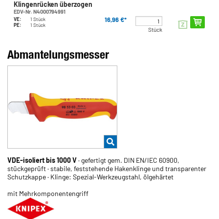
Klingenrücken überzogen
EDV-Nr. N4000794991
16,96 €*
VE:
1 Stück
PE:
1 Stück
Stück
Abmantelungsmesser
VDE-isoliert bis 1000 V
· gefertigt gem. DIN EN/IEC 60900,
stückgeprüft · stabile, feststehende Hakenklinge und transparenter
Schutzkappe · Klinge: Spezial-Werkzeugstahl, ölgehärtet
mit Mehrkomponentengriff