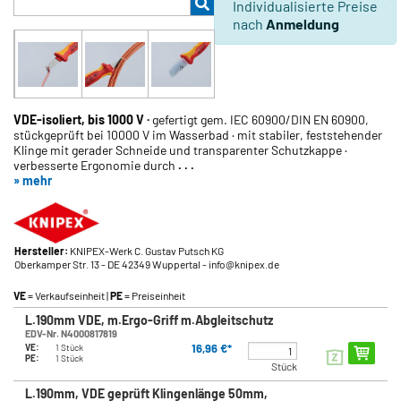
Individualisierte Preise
nach
Anmeldung
VDE-isoliert, bis 1000 V
·
gefertigt gem. IEC 60900/DIN EN 60900,
stückgeprüft bei 10000 V im Wasserbad · mit stabiler, feststehender
Klinge mit gerader Schneide und transparenter Schutzkappe ·
verbesserte Ergonomie durch
. . .
» mehr
Hersteller:
KNIPEX-Werk C. Gustav Putsch KG
Oberkamper Str. 13
- DE 42349 Wuppertal
- info@knipex.de
VE
= Verkaufseinheit |
PE
= Preiseinheit
L.190mm VDE, m.Ergo-Griff m.Abgleitschutz
EDV-Nr. N4000817819
16,96 €*
VE:
1 Stück
PE:
1 Stück
Stück
L.190mm, VDE geprüft Klingenlänge 50mm,