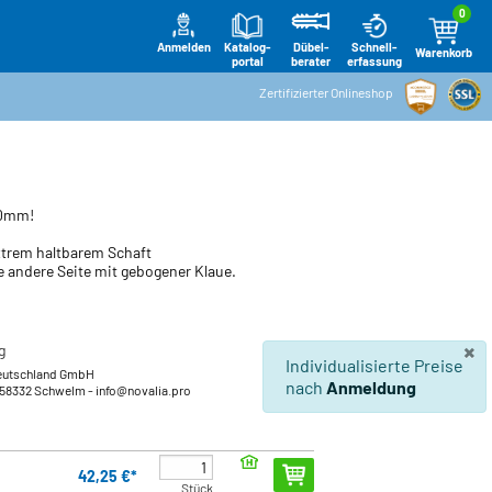
0
Anmelden
Katalog-
Schnell-
Dübel-
Warenkorb
portal
erfassung
berater
Zertifizierter Onlineshop
00mm!
xtrem haltbarem Schaft
ie andere Seite mit gebogener Klaue.
×
g
Individualisierte Preise
eutschland GmbH
nach
Anmeldung
 58332 Schwelm
- info@novalia.pro
42,25 €*
Stück