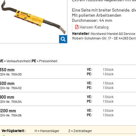
Eine Seite mit breiter Schneide, d
Mit polierten Arbeitsenden
Durchmesser: 44 mm
Hansen Katalog
Hersteller:
Nordwest Handel AG Service 
Robert-Schuhman-Str. 17
- DE 44263 Dor
VE
= Verkaufseinheit |
PE
= Preiseinheit
350 mm
VE:
1 Stück
PE:
1 Stück
EDV-Nr. 710430
600 mm
VE:
1 Stück
PE:
1 Stück
EDV-Nr. 710432
900 mm
VE:
1 Stück
PE:
1 Stück
EDV-Nr. 710434
1200 mm
VE:
1 Stück
PE:
1 Stück
EDV-Nr. 710436
Verfügbarkeit:
H = Hansenlager
Z = Zentrallager