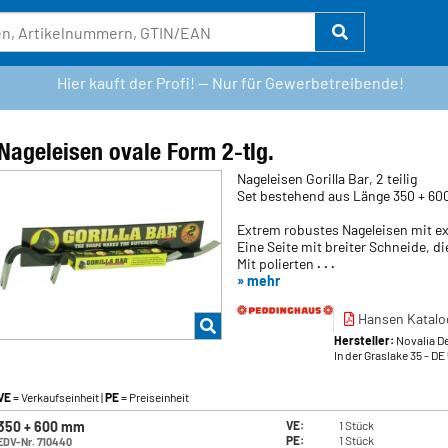
Hier kauft der Profi! — Nur für Gewerbetreibende!
Nageleisen ovale Form 2-tlg.
Nageleisen Gorilla Bar, 2 teilig
Set bestehend aus Länge 350 + 6
Extrem robustes Nageleisen mit e
Eine Seite mit breiter Schneide, d
Mit polierten
. . .
» mehr
Hansen Katalo
Hersteller:
Novalia D
In der Graslake 35
- DE
VE
= Verkaufseinheit |
PE
= Preiseinheit
350 + 600 mm
VE:
1 Stück
PE:
1 Stück
EDV-Nr. 710440