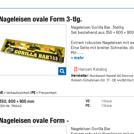
Nageleisen ovale Form 3-tlg.
Nageleisen Gorilla Bar, 3teilig
Set bestehend aus 350 + 600 + 9
Extrem robustes Nageleisen mit e
Eine Seite mit breiter Schneide, d
Mit
. . .
» mehr
Hansen Katalog
Hersteller:
Nordwest Handel AG Service 
Robert-Schuhman-Str. 17
- DE 44263 Dor
VE
= Verkaufseinheit |
PE
= Preiseinheit
350, 600 + 900 mm
VE:
1 Stück
PE:
1 Stück
EDV-Nr. 710442
Nageleisen ovale Form -
Nageleisen Gorilla Bar
Extrem robustes Nageleisen mit e