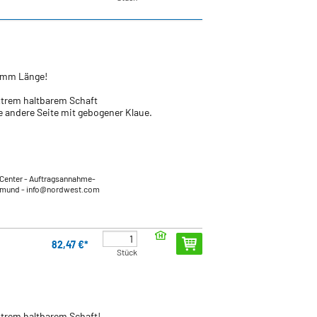
00mm Länge!
xtrem haltbarem Schaft
ie andere Seite mit gebogener Klaue.
Center - Auftragsannahme-
tmund
- info@nordwest.com
82,47 €*
Stück
xtrem haltbarem Schaft!