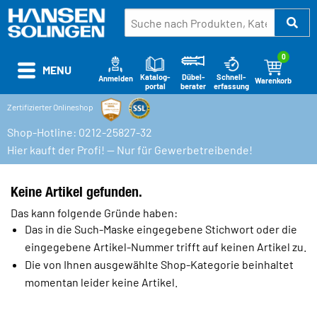
0
MENU
Katalog-
Schnell-
Dübel-
Anmelden
Warenkorb
portal
erfassung
berater
Zertifizierter Onlineshop
Shop-Hotline: 0212-25827-32
Hier kauft der Profi! — Nur für Gewerbetreibende!
Keine Artikel gefunden.
Das kann folgende Gründe haben:
Das in die Such-Maske eingegebene Stichwort oder die
eingegebene Artikel-Nummer trifft auf keinen Artikel zu.
Die von Ihnen ausgewählte Shop-Kategorie beinhaltet
momentan leider keine Artikel.