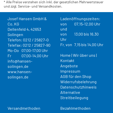
* Alle Preise verstehen sich inkl. der gesetzlichen Mehrwertsteuer
und zzgl. Service- und Versandkosten.
Josef Hansen GmbH &
Ladenöffnungszeiten:
Co. KG
von
07.15-12.00 Uhr
und
Dellenfeld 4, 42653
von
13.00 bis 16.30
Solingen
Uhr
Telefon: 0212 / 25827-0
Fr. von
7.15 bis 14.00 Uhr
Telefax: 0212 / 25827-90
Mo-Do
07.00-17.00 Uhr
Home
|
Wir über uns
|
Fr
07.00-14.00 Uhr
Kontakt
info@hansen-
Angebote
solingen.de
Impressum
www.hansen-
AGB für den Shop
solingen.de
Widerrufsbelehrung
Datenschutzhinweis
Alternative
Streitbeilegung
Versandmethoden
Bezahlmethoden