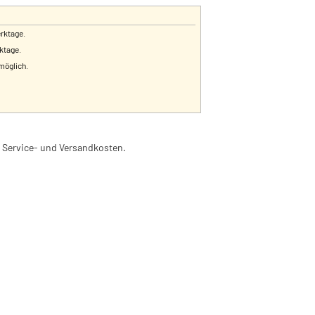
erktage.
rktage.
 möglich.
l. Service- und Versandkosten.