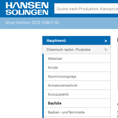
Shop-Hotline: 0212-25827-32
Hauptmenü
Chemisch-techn. Produkte
Abbeizer
Acryle
Aluminiumsprays
Armaturentechnik
Autozubehör
Baufolie
Bedien- und Normteile