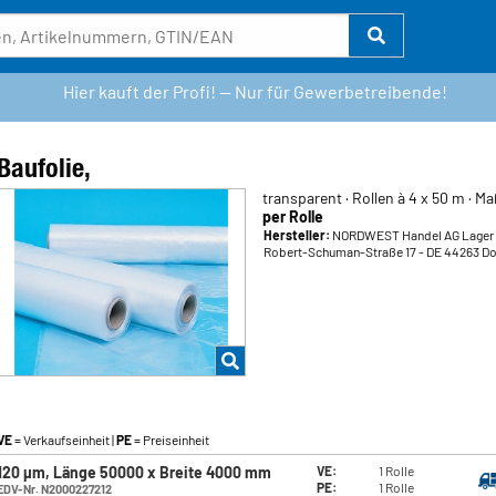
Hier kauft der Profi! — Nur für Gewerbetreibende!
Baufolie,
transparent · Rollen à 4 x 50 m · M
per Rolle
Hersteller:
NORDWEST Handel AG Lager
Robert-Schuman-Straße 17
- DE 44263 D
VE
= Verkaufseinheit |
PE
= Preiseinheit
120 µm, Länge 50000 x Breite 4000 mm
VE:
1 Rolle
PE:
1 Rolle
EDV-Nr. N2000227212