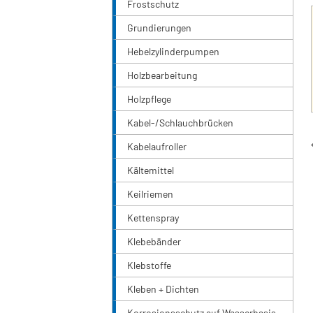
Frostschutz
Grundierungen
Hebelzylinderpumpen
Holzbearbeitung
Holzpflege
Kabel-/Schlauchbrücken
Kabelaufroller
Kältemittel
Keilriemen
Kettenspray
Klebebänder
Klebstoffe
Kleben + Dichten
Korrosionsschutz auf Wasserbasis