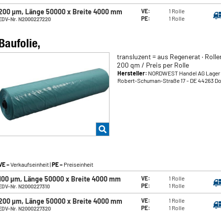
200 µm, Länge 50000 x Breite 4000 mm
VE:
1 Rolle
PE:
1 Rolle
EDV-Nr. N2000227220
Baufolie,
transluzent = aus Regenerat · Rollen
200 qm / Preis per Rolle
Hersteller:
NORDWEST Handel AG Lager
Robert-Schuman-Straße 17
- DE 44263 D
VE
= Verkaufseinheit |
PE
= Preiseinheit
100 µm, Länge 50000 x Breite 4000 mm
VE:
1 Rolle
PE:
1 Rolle
EDV-Nr. N2000227310
200 µm, Länge 50000 x Breite 4000 mm
VE:
1 Rolle
PE:
1 Rolle
EDV-Nr. N2000227320