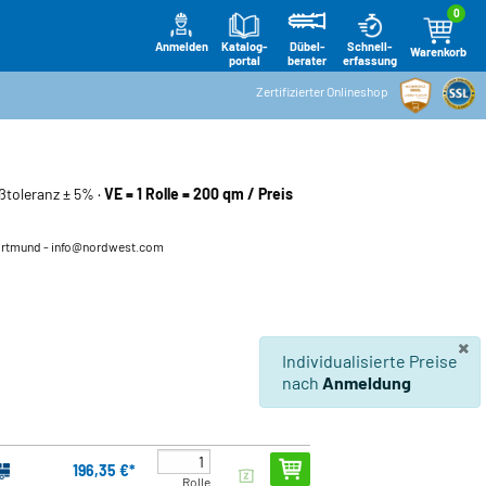
0
Anmelden
Katalog-
Schnell-
Dübel-
Warenkorb
portal
erfassung
berater
Zertifizierter Onlineshop
aßtoleranz ± 5% ·
VE = 1 Rolle = 200 qm / Preis
ortmund
- info@nordwest.com
×
Individualisierte Preise
nach
Anmeldung
196,35 €*
Rolle