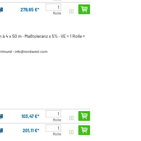
279,65 €*
Rolle
 à 4 x 50 m · Maßtoleranz ± 5% · VE = 1 Rolle =
ortmund
- info@nordwest.com
103,47 €*
Rolle
201,11 €*
Rolle