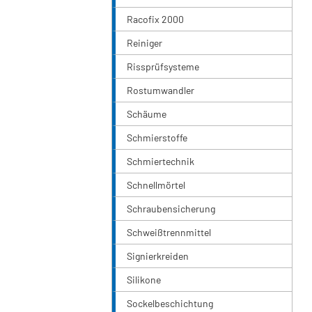
Racofix 2000
Reiniger
Rissprüfsysteme
Rostumwandler
Schäume
Schmierstoffe
Schmiertechnik
Schnellmörtel
Schraubensicherung
Schweißtrennmittel
Signierkreiden
Silikone
Sockelbeschichtung