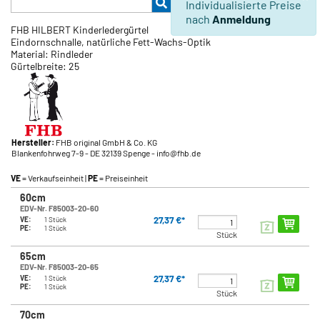
Individualisierte Preise
nach
Anmeldung
FHB HILBERT Kinderledergürtel
Eindornschnalle, natürliche Fett-Wachs-Optik
Material: Rindleder
Gürtelbreite: 25
Hersteller:
FHB original GmbH & Co. KG
Blankenfohrweg 7-9
- DE 32139 Spenge
- info@fhb.de
VE
= Verkaufseinheit |
PE
= Preiseinheit
60cm
EDV-Nr. F85003-20-60
27,37 €*
VE:
1 Stück
PE:
1 Stück
Stück
65cm
EDV-Nr. F85003-20-65
27,37 €*
VE:
1 Stück
PE:
1 Stück
Stück
70cm