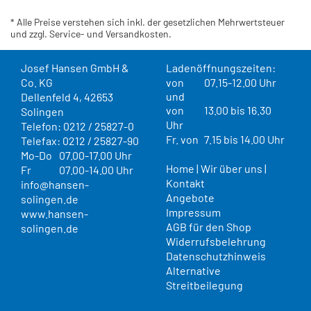
* Alle Preise verstehen sich inkl. der gesetzlichen Mehrwertsteuer
und zzgl. Service- und Versandkosten.
Josef Hansen GmbH &
Ladenöffnungszeiten:
Co. KG
von
07.15-12.00 Uhr
und
Dellenfeld 4, 42653
von
13.00 bis 16.30
Solingen
Uhr
Telefon: 0212 / 25827-0
Fr. von
7.15 bis 14.00 Uhr
Telefax: 0212 / 25827-90
Mo-Do
07.00-17.00 Uhr
Home
|
Wir über uns
|
Fr
07.00-14.00 Uhr
Kontakt
info@hansen-
Angebote
solingen.de
Impressum
www.hansen-
AGB für den Shop
solingen.de
Widerrufsbelehrung
Datenschutzhinweis
Alternative
Streitbeilegung