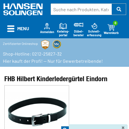
0
MENU
Katalog-
Schnell-
Dübel-
Anmelden
Warenkorb
portal
erfassung
berater
Zertifizierter Onlineshop
Shop-Hotline: 0212-25827-32
Hier kauft der Profi! — Nur für Gewerbetreibende!
FHB Hilbert Kinderledergürtel Eindorn
×