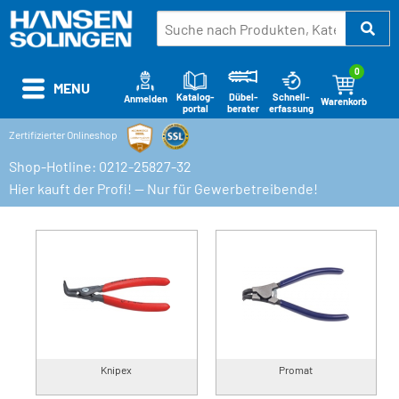
0
MENU
Katalog-
Schnell-
Dübel-
Anmelden
Warenkorb
portal
erfassung
berater
Zertifizierter Onlineshop
Shop-Hotline: 0212-25827-32
Hier kauft der Profi! — Nur für Gewerbetreibende!
Knipex
Promat