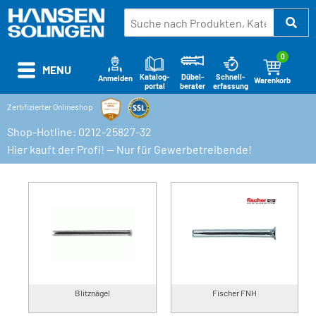
0
MENU
Katalog-
Schnell-
Dübel-
Anmelden
Warenkorb
portal
erfassung
berater
Zertifizierter Onlineshop
Shop-Hotline: 0212-25827-32
Hier kauft der Profi! — Nur für Gewerbetreibende!
Blitznägel
Fischer FNH