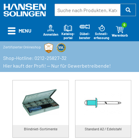
0
MENU
Katalog-
Schnell-
Dübel-
Anmelden
Warenkorb
portal
erfassung
berater
Zertifizierter Onlineshop
Shop-Hotline: 0212-25827-32
Hier kauft der Profi! — Nur für Gewerbetreibende!
Blindniet-Sortimente
Standard A2 / Edelstahl